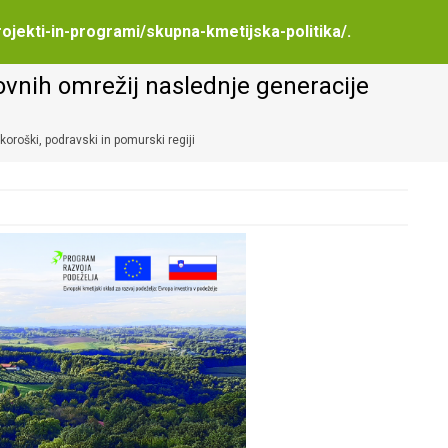
rojekti-in-programi/skupna-kmetijska-politika/
.
ovnih omrežij naslednje generacije
oroški, podravski in pomurski regiji