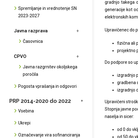
gradnjo takega o
Spremljanje in vrednotenje SN
generacije kot o
2023-2027
elektronskih komu
Upravičenec do p
Javna razprava
Časovnica
fizična ali
projektno 
CPVO
Do podpore so upr
Javna razgrnitev okoljskega
poročila
izgradnjo 
gradbena d
Pogosta vprašanja in odgovori
izgradnjo 
PRP 2014-2020 do 2022
Upravičeni strošk
Stopnja javne po
Vsebina
naselja in sicer:
Ukrepi
od 0 do vkl
Označevanje vira sofinanciranja
od 50 do v