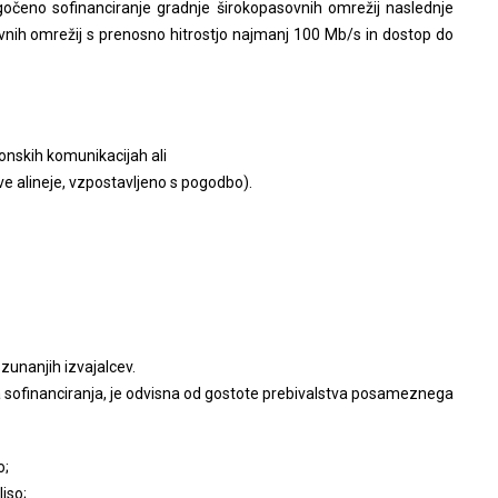
gočeno sofinanciranje gradnje širokopasovnih omrežij naslednje
ovnih omrežij s prenosno hitrostjo najmanj 100 Mb/s in dostop do
ronskih komunikacijah ali
ve alineje, vzpostavljeno s pogodbo).
zunanjih izvajalcev.
a sofinanciranja, je odvisna od gostote prebivalstva posameznega
o;
iso;