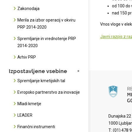
od 100 do 
Zakonodaja
nad 150 pr
Merila za izbor operacij v okviru
Vnos vloge v ele
PRP 2014-2020
Javni razpis z r
Spremljanje in vrednotenje PRP
2014-2020
Arhiv PRP
Izpostavljene vsebine
Spremljanje kmetijskih tal
Evropsko partnerstvo za inovacije
Mladi kmetje
LEADER
Dunajska 22
1000 Ljublja
Finančni instrumenti
T: (01) 478 