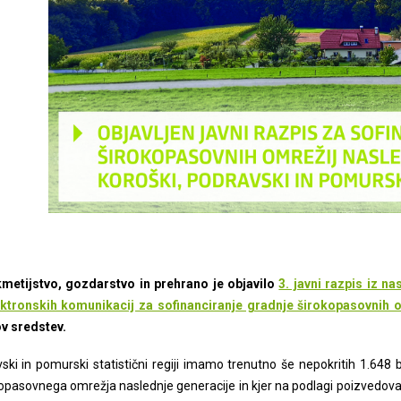
kmetijstvo, gozdarstvo in prehrano je objavilo
3. javni razpis iz 
ktronskih komunikacij za sofinanciranje gradnje širokopasovnih o
ov sredstev.
vski in pomurski statistični regiji imamo trenutno še nepokritih 1.648 
pasovnega omrežja naslednje generacije in kjer na podlagi poizvedovanj