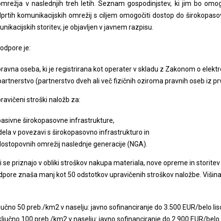
mrežja v naslednjih treh letih. Seznam gospodinjstev, ki jim bo omo
dprtih komunikacijskih omrežij s ciljem omogočiti dostop do širokopas
nikacijskih storitev, je objavljen v javnem razpisu.
odpore je:
 pravna oseba, ki je registrirana kot operater v skladu z Zakonom o elekt
partnerstvo (partnerstvo dveh ali več fizičnih oziroma pravnih oseb iz pr
avičeni stroški naložb za:
pasivne širokopasovne infrastrukture,
ela v povezavi s širokopasovno infrastrukturo in
dostopovnih omrežij naslednje generacije (NGA).
i se priznajo v obliki stroškov nakupa materiala, nove opreme in storitev 
dpore znaša manj kot 50 odstotkov upravičenih stroškov naložbe. Višin
jučno 50 preb./km2 v naselju: javno sofinanciranje do 3.500 EUR/belo lis
ključno 100 preb./km2 v naselju: javno sofinanciranje do 2.900 EUR/belo l