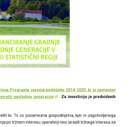
naslova Programa razvoja podeželja 2014-2020, ki je namenjen
mrežij naslednje generacije
. Za investicijo je predvidenih
belih lis. To so posamezna gospodinjstva, kjer ni zagotovljenega
a po tržnem interesu operaterji niso izrazili tržnega interesa za