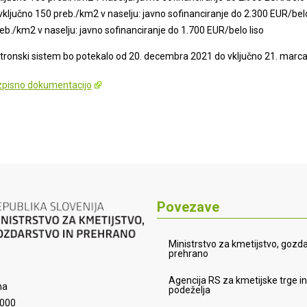
vključno 150 preb./km2 v naselju: javno sofinanciranje do 2.300 EUR/belo
eb./km2 v naselju: javno sofinanciranje do 1.700 EUR/belo liso
ktronski sistem bo potekalo od 20. decembra 2021 do vključno 21. marca
azpisno dokumentacijo
Povezave
Ministrstvo za kmetijstvo, gozda
prehrano
Agencija RS za kmetijske trge in
na
podeželja
9000