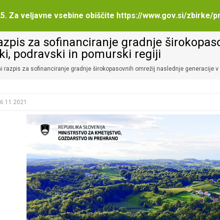
5. Za veljavne vsebine obiščite
https://www.gov.si/zbirke/p
azpis za sofinanciranje gradnje širokopas
ki, podravski in pomurski regiji
i razpis za sofinanciranje gradnje širokopasovnih omrežij naslednje generacije v k
6.11.2021