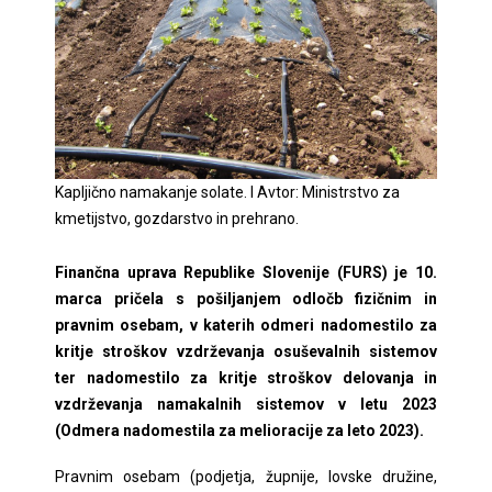
Kapljično namakanje solate. I Avtor: Ministrstvo za
kmetijstvo, gozdarstvo in prehrano.
Finančna uprava Republike Slovenije (FURS) je 10.
marca pričela s pošiljanjem odločb fizičnim in
pravnim osebam, v katerih odmeri nadomestilo za
kritje stroškov vzdrževanja osuševalnih sistemov
ter nadomestilo za kritje stroškov delovanja in
vzdrževanja namakalnih sistemov v letu 2023
(Odmera nadomestila za melioracije za leto 2023).
Pravnim osebam (podjetja, župnije, lovske družine,