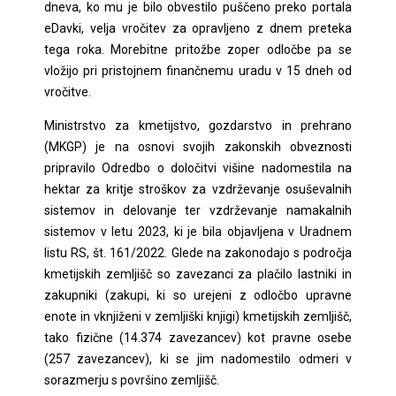
dneva, ko mu je bilo obvestilo puščeno preko portala
eDavki, velja vročitev za opravljeno z dnem preteka
tega roka. Morebitne pritožbe zoper odločbe pa se
vložijo pri pristojnem finančnemu uradu v 15 dneh od
vročitve.
Ministrstvo za kmetijstvo, gozdarstvo in prehrano
(MKGP) je na osnovi svojih zakonskih obveznosti
pripravilo Odredbo o določitvi višine nadomestila na
hektar za kritje stroškov za vzdrževanje osuševalnih
sistemov in delovanje ter vzdrževanje namakalnih
sistemov v letu 2023, ki je bila objavljena v Uradnem
listu RS, št. 161/2022. Glede na zakonodajo s področja
kmetijskih zemljišč so zavezanci za plačilo lastniki in
zakupniki (zakupi, ki so urejeni z odločbo upravne
enote in vknjiženi v zemljiški knjigi) kmetijskih zemljišč,
tako fizične (14.374 zavezancev) kot pravne osebe
(257 zavezancev), ki se jim nadomestilo odmeri v
sorazmerju s površino zemljišč.