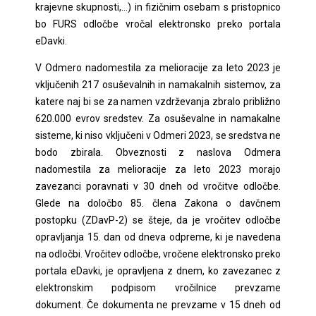
krajevne skupnosti,…) in fizičnim osebam s pristopnico
bo FURS odločbe vročal elektronsko preko portala
eDavki.
V Odmero nadomestila za melioracije za leto 2023 je
vključenih 217 osuševalnih in namakalnih sistemov, za
katere naj bi se za namen vzdrževanja zbralo približno
620.000 evrov sredstev. Za osuševalne in namakalne
sisteme, ki niso vključeni v Odmeri 2023, se sredstva ne
bodo zbirala. Obveznosti z naslova Odmera
nadomestila za melioracije za leto 2023 morajo
zavezanci poravnati v 30 dneh od vročitve odločbe.
Glede na določbo 85. člena Zakona o davčnem
postopku (ZDavP-2) se šteje, da je vročitev odločbe
opravljanja 15. dan od dneva odpreme, ki je navedena
na odločbi. Vročitev odločbe, vročene elektronsko preko
portala eDavki, je opravljena z dnem, ko zavezanec z
elektronskim podpisom vročilnice prevzame
dokument. Če dokumenta ne prevzame v 15 dneh od