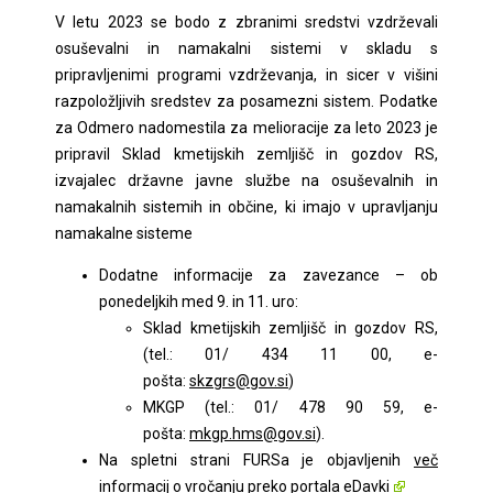
V letu 2023 se bodo z zbranimi sredstvi vzdrževali
osuševalni in namakalni sistemi v skladu s
pripravljenimi programi vzdrževanja, in sicer v višini
razpoložljivih sredstev za posamezni sistem. Podatke
za Odmero nadomestila za melioracije za leto 2023 je
pripravil Sklad kmetijskih zemljišč in gozdov RS,
izvajalec državne javne službe na osuševalnih in
namakalnih sistemih in občine, ki imajo v upravljanju
namakalne sisteme
Dodatne informacije za zavezance – ob
ponedeljkih med 9. in 11. uro:
Sklad kmetijskih zemljišč in gozdov RS,
(tel.: 01/ 434 11 00, e-
pošta:
skzgrs@gov.si
)
MKGP (tel.: 01/ 478 90 59, e-
pošta:
mkgp.hms@gov.si
).
Na spletni strani FURSa je objavljenih
več
informacij o vročanju preko portala eDavki