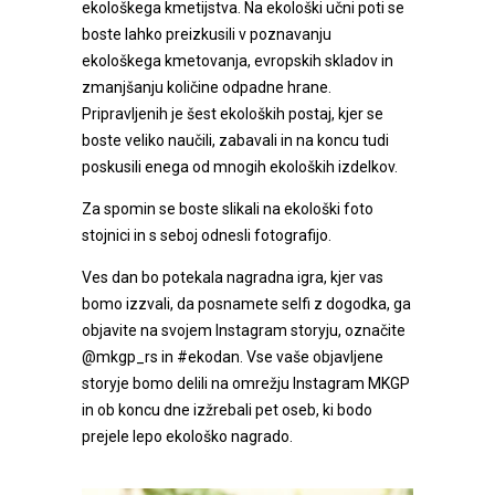
ekološkega kmetijstva. Na ekološki učni poti se
boste lahko preizkusili v poznavanju
ekološkega kmetovanja, evropskih skladov in
zmanjšanju količine odpadne hrane.
Pripravljenih je šest ekoloških postaj, kjer se
boste veliko naučili, zabavali in na koncu tudi
poskusili enega od mnogih ekoloških izdelkov.
Za spomin se boste slikali na ekološki foto
stojnici in s seboj odnesli fotografijo.
Ves dan bo potekala nagradna igra, kjer vas
bomo izzvali, da posnamete selfi z dogodka, ga
objavite na svojem Instagram storyju, označite
@mkgp_rs in #ekodan. Vse vaše objavljene
storyje bomo delili na omrežju Instagram MKGP
in ob koncu dne izžrebali pet oseb, ki bodo
prejele lepo ekološko nagrado.