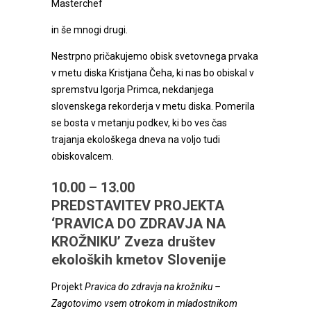
Masterchef
in še mnogi drugi.
Nestrpno pričakujemo obisk svetovnega prvaka
v metu diska Kristjana Čeha, ki nas bo obiskal v
spremstvu Igorja Primca, nekdanjega
slovenskega rekorderja v metu diska. Pomerila
se bosta v metanju podkev, ki bo ves čas
trajanja ekološkega dneva na voljo tudi
obiskovalcem.
10.00 – 13.00
PREDSTAVITEV PROJEKTA
‘PRAVICA DO ZDRAVJA NA
KROŽNIKU’ Zveza društev
ekoloških kmetov Slovenije
Projekt
Pravica do zdravja na krožniku –
Zagotovimo vsem otrokom in mladostnikom