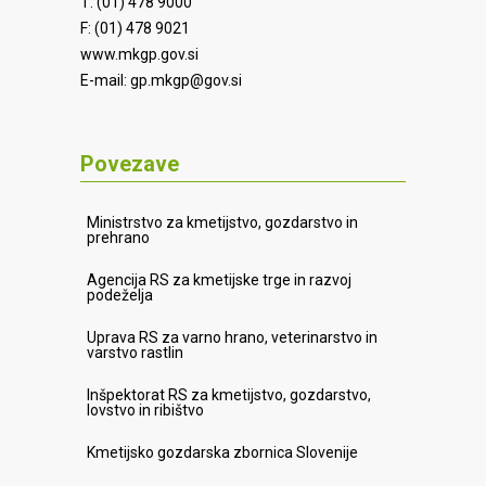
T: (01) 478 9000
F: (01) 478 9021
www.mkgp.gov.si
E-mail:
gp.mkgp@gov.si
Povezave
Ministrstvo za kmetijstvo, gozdarstvo in
prehrano
Agencija RS za kmetijske trge in razvoj
podeželja
Uprava RS za varno hrano, veterinarstvo in
varstvo rastlin
Inšpektorat RS za kmetijstvo, gozdarstvo,
lovstvo in ribištvo
Kmetijsko gozdarska zbornica Slovenije