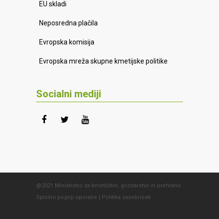
EU skladi
Neposredna plačila
Evropska komisija
Evropska mreža skupne kmetijske politike
Socialni mediji
@2021 Ministrstvo za kmetijstvo, gozdarstvo in prehrano
Splošni pogoji uporabe
|
Politika zasebnosti