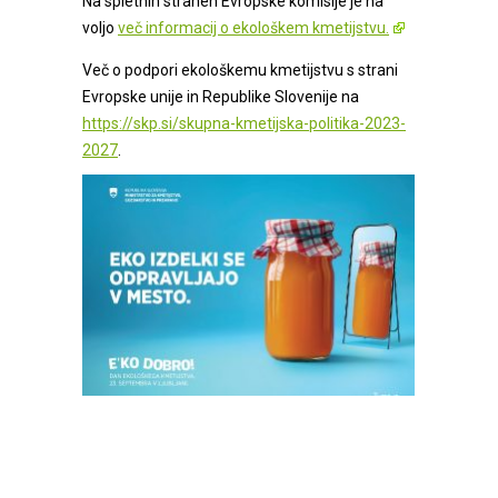
Na spletnih straneh Evropske komisije je na
voljo
več informacij o ekološkem kmetijstvu.
Več o podpori ekološkemu kmetijstvu s strani
Evropske unije in Republike Slovenije na
https://skp.si/skupna-kmetijska-politika-2023-
2027
.