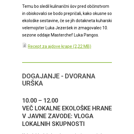
Temu bo sledil kulinarični šov pred občinstvom
in obiskovalci se bodo prepričali, kako okusne so
ekološke sestavine, če se jih dotakneta kuharski
velemojster Luka Jezeršek in zmagovalec 10.
sezone oddaje Masterchef Luka Pangos.
Recept za ajdove krape
DOGAJANJE - DVORANA
URŠKA
10.00 – 12.00
VEČ LOKALNE EKOLOŠKE HRANE
V JAVNE ZAVODE: VLOGA
LOKALNIH SKUPNOSTI