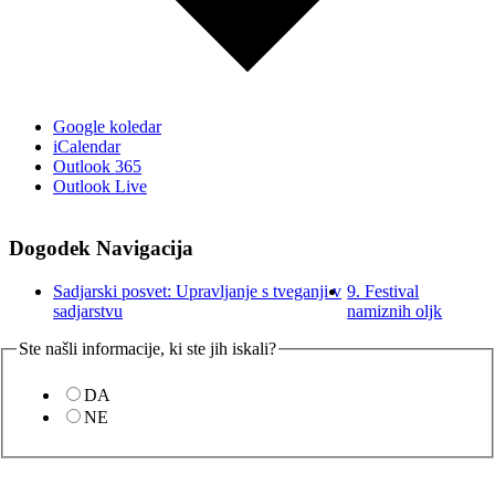
Google koledar
iCalendar
Outlook 365
Outlook Live
Dogodek Navigacija
Sadjarski posvet: Upravljanje s tveganji v
9. Festival
sadjarstvu
namiznih oljk
na
Ste našli informacije, ki ste jih iskali?
spletni
jih
DA
NE