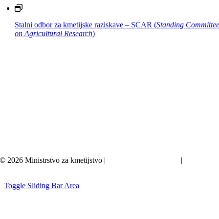
Stalni odbor za kmetijske raziskave – SCAR (
Standing Committe
on Agricultural Research
)
© 2026 Ministrstvo za kmetijstvo |
Splošni pogoji uporabe
|
Politika
zasebnosti
Toggle Sliding Bar Area