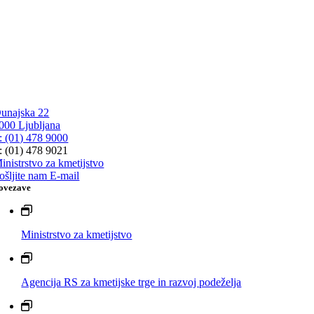
unajska 22
000 Ljubljana
: (01) 478 9000
: (01) 478 9021
inistrstvo za kmetijstvo
ošljite nam E-mail
ovezave
Ministrstvo za kmetijstvo
Agencija RS za kmetijske trge in razvoj podeželja