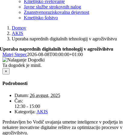
Kmetijsko svetovanje
Javne službe strokovnih nalog
Znanstvenoraziskovalna dejavnost
Kmetijsko šolstvo
Domov
AKIS
Uporaba naprednih digitalnih tehnologij v agroživilstvu
Uporaba naprednih digitalnih tehnologij v agroživilstvu
Matej Stepec
2026-08-08T00:00:00+01:00
Ta dogodek je minil.
×
Podrobnosti
Datum:
26 avgust, 2025
Čas:
12:30 - 15:00
Kategorija:
AKIS
Predstavljen bo Vodič uvajanja umetne inteligence v podjetja in
nekatere inovativne digitalne rešitve za optimizacijo procesov v
agroživilstvu.