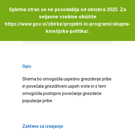
Spletna stran se ne posodablja od oktobra 2025. Za
veljavne vsebine obiščite
https://www.gov.si/zbirke/projekti-in-programi/skupna-
INP08.09 Varstvo gnezd pribe (Vanellus
kmetijska-politika/
.
vanellus)
Opis
Shema bo omogočila uspešno gnezdenje pribe
in povečala gnezditveni uspeh vrste in s tem
omogočila postopno povečanje gnezdeče
populacije pribe.
Zahteve za izvajanje