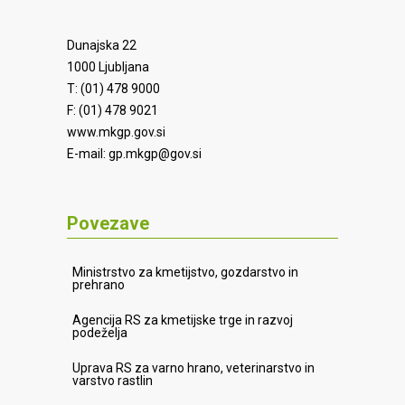
Dunajska 22
1000 Ljubljana
T: (01) 478 9000
F: (01) 478 9021
www.mkgp.gov.si
E-mail:
gp.mkgp@gov.si
Povezave
Ministrstvo za kmetijstvo, gozdarstvo in
prehrano
Agencija RS za kmetijske trge in razvoj
podeželja
Uprava RS za varno hrano, veterinarstvo in
varstvo rastlin