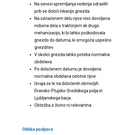
Na osnovi spremljanja vedenja odraslih
prib se določi lokacijo gnezda.
Na označenem delu njive niso dovoljena
nobena dela s traktorjem ali drugo
mehanizacijo, ki bi lahko poškodovala
gnezdo do datuma, ki omogoča uspešno
gnezditev.
V okolici gnezda lahko poteka normalna
obdelava.
Po določenem datumu je dovoljena
normalna obdelava celotne njive.
Izvaja se le na določenih območjih
Dravsko-Ptujsko-Središkega polja in
Ljubljanskega barja.
Obtežba z živino ni relevantna.
Oblika podpore