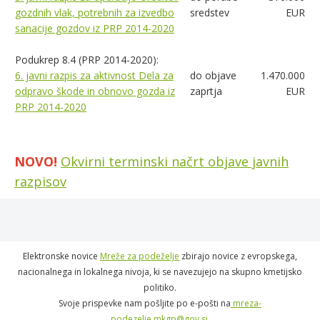
gozdnih vlak, potrebnih za izvedbo
sredstev
EUR
sanacije gozdov iz PRP 2014-2020
Podukrep 8.4 (PRP 2014-2020):
6. javni razpis za aktivnost Dela za
do objave
1.470.000
odpravo škode in obnovo gozda iz
zaprtja
EUR
PRP 2014-2020
NOVO!
Okvirni terminski načrt objave javnih
razpisov
Elektronske novice
Mreže za podeželje
zbirajo novice z evropskega,
nacionalnega in lokalnega nivoja, ki se navezujejo na skupno kmetijsko
politiko.
Svoje prispevke nam pošljite po e-pošti na
mreza-
podezelje.mkgp@gov.si
.