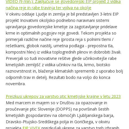
VIDEO (9 min.): Zaključuje se govedorejski EIP projekt z vidika
načina reje in rabe travinja ter vpliva na okolje
V okviru oddaje Ljudje in zemlja je bil predstavljen 3-letni EIP
projekt Inovativni okoljsko-podnebno naravnani sistemi
upravljanja govedorejske kmetije za zagotavljanje pridelave
krme in optimalnih pogojev reje govedi. Tekom projekta so
primerjali različne načine reje (prosta reja s polnimi tlemi /
rešetkami, globok nastilj, umetna podlaga - prepostna tla,
kompostni hlev) iz vidika toplogrednih plinov in dobrobiti živali.
Preverjali so tudi inovativne rešitve glede učinkovitejše rabe
kmetijskih zemljišč z vidika učinkov na tla, krmo, biotsko
raznovrstnost in, blaženje klimatskih sprememb z uporabo bolj
odpornih trav in detelj. Rezultati bodo na voljo do konca
novembra.
Preizkusi ukrepov za varstvo ptic kmetijske krajine v letu 2023
Med marcem in majem so v Društvu za opazovanje in
proučevanje ptic Slovenije (DOPPS) na površinah šestih
kmetijskih gospodarstev na območjih Ljubljanskega barja,
Dravsko-Ptujsko-Središkega polja in Goričkega, v okviru
projekta
EIP VIVEK
preizkušali ukrepe za varstvo treh izbranih