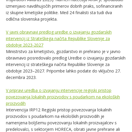
izmenjavo navdihujočih primerov dobrih praks, sofinanciranih
iz skupne kmetijske politike. Med 24 finalisti sta tudi dva
odlična slovenska projekta.
V javni obravnavi predlog uredbe o izvajanju gozdarskih
intervencij iz Strateškega načrta Republike Slovenije za
obdobje 2023-2027
Ministrstvo za kmetijstvo, gozdarstvo in prehrano je v javno
obravnavo posredovalo predlog Uredbe o izvajanju gozdarskih
intervencij iz strateškega načrta Republike Slovenije za
obdobje 2023–2027. P
ripombe lahko podate do vključno
27.
decembra 2023.
V pripravi uredba o izvajanju intervencije regijski pristop
povezovanja lokalnih proizvodov s poudarkom na ekoloških
proizvodih
Intervencija IRP12 Regijski pristop povezovanja lokalnih
proizvodov s poudarkom na ekoloških proizvodih je
namenjena boljšemu povezovanju lokalnih proizvajalcev s
predelovalci, s sektorjem HORECA, obrati javne prehrane ali