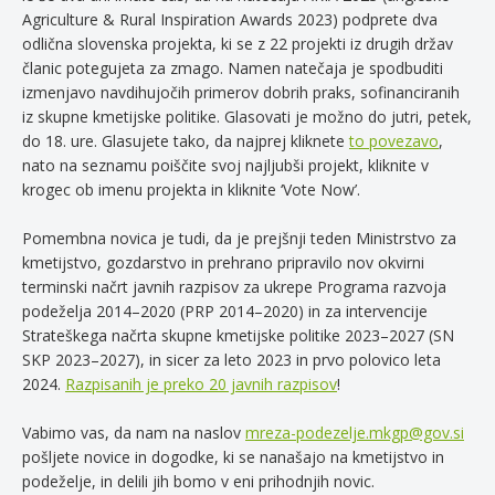
Agriculture & Rural Inspiration Awards 2023) podprete dva
odlična slovenska projekta, ki se z 22 projekti iz drugih držav
članic potegujeta za zmago. Namen natečaja je spodbuditi
izmenjavo navdihujočih primerov dobrih praks, sofinanciranih
iz skupne kmetijske politike. Glasovati je možno do jutri, petek,
do 18. ure. Glasujete tako, da najprej kliknete
to povezavo
,
nato na seznamu poiščite svoj najljubši projekt,
kliknite v
krogec ob imenu projekta in
kliknite ‘Vote Now’.
Pomembna novica je tudi, da je prejšnji teden Ministrstvo za
kmetijstvo, gozdarstvo in prehrano pripravilo nov okvirni
terminski načrt javnih razpisov za ukrepe Programa razvoja
podeželja 2014–2020 (PRP 2014–2020) in za intervencije
Strateškega načrta skupne kmetijske politike 2023–2027 (SN
SKP 2023–2027), in sicer za leto 2023 in prvo polovico leta
2024.
Razpisanih je preko 20 javnih razpisov
!
Vabimo vas, da nam na naslov
mreza-podezelje.mkgp@gov.si
pošljete novice in dogodke, ki se nanašajo na kmetijstvo in
podeželje, in delili jih bomo v eni prihodnjih novic.