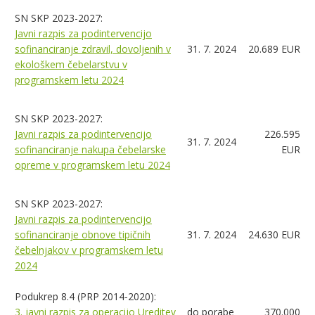
SN SKP 2023-2027:
Javni razpis za podintervencijo
sofinanciranje zdravil, dovoljenih v
31. 7. 2024
20.689 EUR
ekološkem čebelarstvu v
programskem letu 2024
SN SKP 2023-2027:
Javni razpis za podintervencijo
226.595
31. 7. 2024
sofinanciranje nakupa čebelarske
EUR
opreme v programskem letu 2024
SN SKP 2023-2027:
Javni razpis za podintervencijo
sofinanciranje obnove tipičnih
31. 7. 2024
24.630 EUR
čebelnjakov v programskem letu
2024
Podukrep 8.4 (PRP 2014-2020):
3. javni razpis za operacijo Ureditev
do porabe
370.000