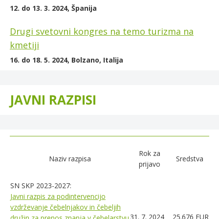
12. do 13. 3. 2024, Španija
Drugi svetovni kongres na temo turizma na
kmetiji
16. do 18. 5. 2024, Bolzano, Italija
JAVNI RAZPISI
Rok za
Naziv razpisa
Sredstva
prijavo
SN SKP 2023-2027:
Javni razpis za podintervencijo
vzdrževanje čebelnjakov in čebeljih
31. 7. 2024
25.676 EUR
družin za prenos znanja v čebelarstvu