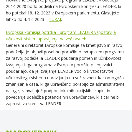
2014-2020 bodo podelili na Evropskem kongresu LEADER, ki
bo potekal 18. 12. 2023 v Evropskem parlamentu. Glasujete
lahko do 4. 12. 2023 –
TUKAJ
.
Evropska komisija potrdila - program LEADER vzpostavlja
učinkovit sistem upravljanja na več ravneh
Generalni direktorat Evropske komisije za kmetijstvo in razvoj
podeželja je objavil posebno poročilo o evropskem programu
za razvoj podeželja LEADER poudarja pomen in učinkovitost
izvajanja tega programa v Evropi. V poročilu ocenjevalci
poudarjajo, da je izvajanje LEADER vodilo k vzpostavitvi
učinkovitega sistema upravljanja na več ravneh, kar omogoča
zmanjšanje časa, ki ga upravičenci porabijo za administrativne
naloge, zahvaljujoč podpori lokalnih akcijskih skupin, in
povečanje udeležbe potencialnih upravičencev, ki sicer ne bi
zaprosili za sredstva LEADER.