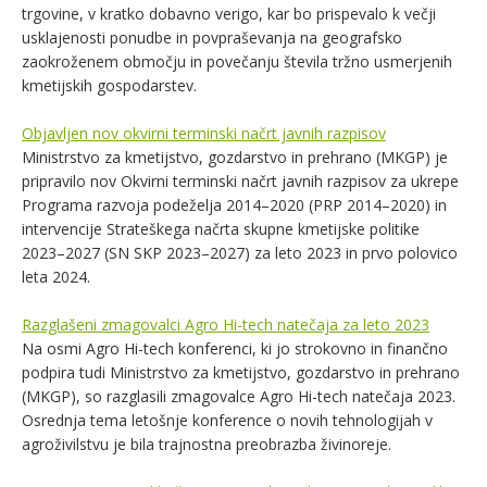
trgovine, v kratko dobavno verigo, kar bo prispevalo k večji
usklajenosti ponudbe in povpraševanja na geografsko
zaokroženem območju in povečanju števila tržno usmerjenih
kmetijskih gospodarstev.
Objavljen nov okvirni terminski načrt javnih razpisov
Ministrstvo za kmetijstvo, gozdarstvo in prehrano (MKGP) je
pripravilo nov Okvirni terminski načrt javnih razpisov za ukrepe
Programa razvoja podeželja 2014–2020 (PRP 2014–2020) in
intervencije Strateškega načrta skupne kmetijske politike
2023–2027 (SN SKP 2023–2027) za leto 2023 in prvo polovico
leta 2024.
Razglašeni zmagovalci Agro Hi-tech natečaja za leto 2023
Na osmi Agro Hi-tech konferenci, ki jo strokovno in finančno
podpira tudi Ministrstvo za kmetijstvo, gozdarstvo in prehrano
(MKGP), so razglasili zmagovalce Agro Hi-tech natečaja 2023.
Osrednja tema letošnje konference o novih tehnologijah v
agroživilstvu je bila trajnostna preobrazba živinoreje.