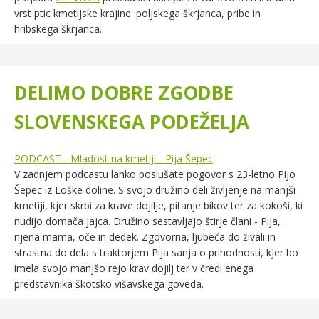
vrst ptic kmetijske krajine: poljskega škrjanca, pribe in
hribskega škrjanca.
DELIMO DOBRE ZGODBE
SLOVENSKEGA PODEŽELJA
PODCAST - Mladost na kmetiji - Pija Šepec
V zadnjem podcastu lahko poslušate pogovor s 23-letno Pijo
Šepec iz Loške doline. S svojo družino deli življenje na manjši
kmetiji, kjer skrbi za krave dojilje, pitanje bikov ter za kokoši, ki
nudijo domača jajca. Družino sestavljajo štirje člani - Pija,
njena mama, oče in dedek.
Zgovorna, ljubeča do živali in
strastna do dela s traktorjem Pija sanja o prihodnosti, kjer bo
imela svojo manjšo rejo krav dojilj ter v čredi enega
predstavnika škotsko višavskega goveda.