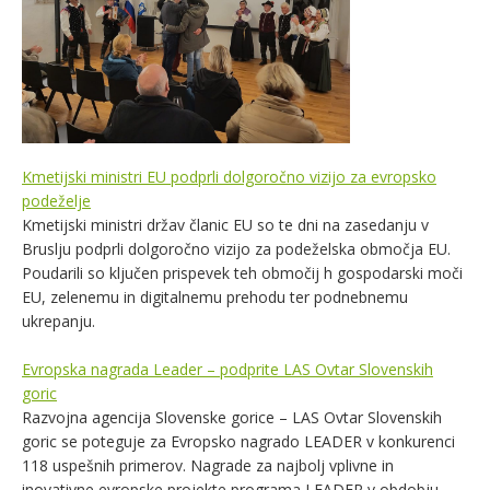
Kmetijski ministri EU podprli dolgoročno vizijo za evropsko
podeželje
Kmetijski ministri držav članic EU so te dni na zasedanju v
Bruslju podprli dolgoročno vizijo za podeželska območja EU.
Poudarili so ključen prispevek teh območij h gospodarski moči
EU, zelenemu in digitalnemu prehodu ter podnebnemu
ukrepanju.
Evropska nagrada Leader – podprite LAS Ovtar Slovenskih
goric
Razvojna agencija Slovenske gorice – LAS Ovtar Slovenskih
goric se poteguje za Evropsko nagrado LEADER v konkurenci
118 uspešnih primerov
. Nagrade za najbolj vplivne in
inovativne evropske projekte programa LEADER v obdobju