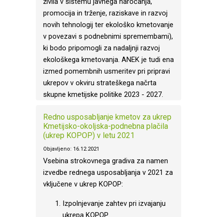
živila v sistemu javnega naročanja,
promocija in trženje, raziskave in razvoj
novih tehnologij ter ekološko kmetovanje
v povezavi s podnebnimi spremembami),
ki bodo pripomogli za nadaljnji razvoj
ekološkega kmetovanja. ANEK je tudi ena
izmed pomembnih usmeritev pri pripravi
ukrepov v okviru strateškega načrta
skupne kmetijske politike 2023 - 2027.
Redno usposabljanje kmetov za ukrep
Kmetijsko-okoljska-podnebna plačila
(ukrep KOPOP) v letu 2021
Objavljeno: 16.12.2021
Vsebina strokovnega gradiva za namen
izvedbe rednega usposabljanja v 2021 za
vključene v ukrep KOPOP:
Izpolnjevanje zahtev pri izvajanju
ukrepa KOPOP