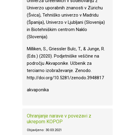
Univerza Greenwich v sodelovanju z
Univerzo uporabnih znanosti v Zürichu
(Švica), Tehniško univerzo v Madridu
(Španija), Univerzo v Ljubljani (Slovenija)
in Biotehniškim centrom Naklo
(Slovenija).
Milliken, S., Griessler Bulc, T., & Junge, R.
(Eds.) (2020). Podjetniške veščine na
področju Akvaponike. Učbenik za
terciarno izobraževanje. Zenodo.
http://doi.org/10.5281/zenodo.3948817
akvaponika
Ohranjanje narave v povezavi z
ukrepom KOPOP
Objavljeno: 30.03.2021