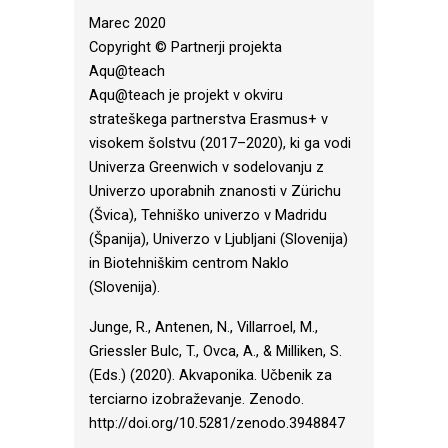
Marec 2020
Copyright © Partnerji projekta
Aqu@teach
Aqu@teach je projekt v okviru
strateškega partnerstva Erasmus+ v
visokem šolstvu (2017–2020), ki ga vodi
Univerza Greenwich v sodelovanju z
Univerzo uporabnih znanosti v Zürichu
(Švica), Tehniško univerzo v Madridu
(Španija), Univerzo v Ljubljani (Slovenija)
in Biotehniškim centrom Naklo
(Slovenija).
Junge, R., Antenen, N., Villarroel, M.,
Griessler Bulc, T., Ovca, A., & Milliken, S.
(Eds.) (2020). Akvaponika. Učbenik za
terciarno izobraževanje. Zenodo.
http://doi.org/10.5281/zenodo.3948847