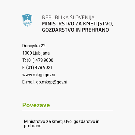
Dunajska 22
1000 Ljubljana
T: (01) 478 9000
F: (01) 478 9021
www.mkgp.gov.si
E-mail:
gp.mkgp@gov.si
Povezave
Ministrstvo za kmetijstvo, gozdarstvo in
prehrano