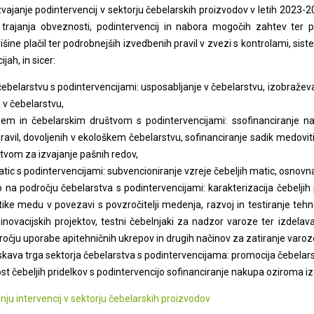
vajanje podintervencij v sektorju čebelarskih proizvodov v letih 2023-20
 trajanja obveznosti, podintervencij in nabora mogočih zahtev ter p
višine plačil ter podrobnejših izvedbenih pravil v zvezi s kontrolami, sist
jah, in sicer:
čebelarstvu s podintervencijami: usposabljanje v čebelarstvu, izobraže
 v čebelarstvu,
em in čebelarskim društvom s podintervencijami: ssofinanciranje na
ravil, dovoljenih v ekološkem čebelarstvu, sofinanciranje sadik medovitih
tvom za izvajanje pašnih redov,
atic s podintervencijami: subvencioniranje vzreje čebeljih matic, osnovn
o na področju čebelarstva s podintervencijami: karakterizacija čebelji
tike medu v povezavi s povzročitelji medenja, razvoj in testiranje tehn
inovacijskih projektov, testni čebelnjaki za nadzor varoze ter izdelav
očju uporabe apitehničnih ukrepov in drugih načinov za zatiranje varoze 
skava trga sektorja čebelarstva s podintervencijama: promocija čebelars
st čebeljih pridelkov s podintervencijo sofinanciranje nakupa oziroma izd
nju intervencij v sektorju čebelarskih proizvodov