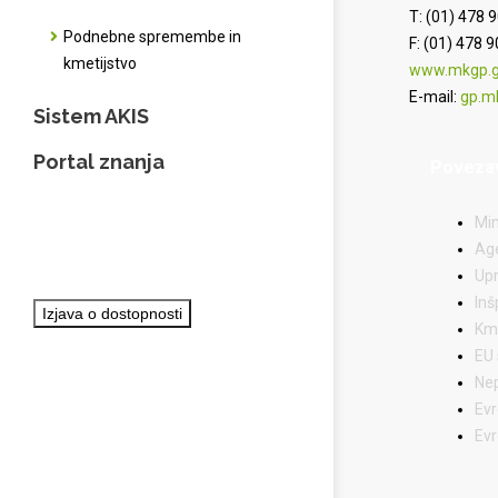
T: (01) 478 
Podnebne spremembe in
F: (01) 478 
kmetijstvo
www.mkgp.go
E-mail:
gp.m
Sistem AKIS
Portal znanja
Poveza
Min
Age
Upr
Inš
Izjava o dostopnosti
Kme
EU 
Nep
Evr
Evr