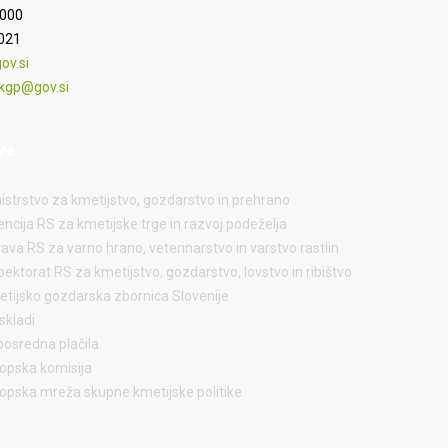
9000
9021
v.si
kgp@gov.si
ve
istrstvo za kmetijstvo, gozdarstvo in prehrano
ncija RS za kmetijske trge in razvoj podeželja
ava RS za varno hrano, veterinarstvo in varstvo rastlin
pektorat RS za kmetijstvo, gozdarstvo, lovstvo in ribištvo
tijsko gozdarska zbornica Slovenije
skladi
osredna plačila
opska komisija
opska mreža skupne kmetijske politike