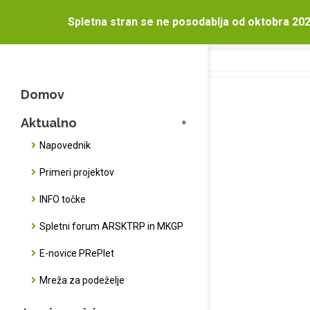
V javni
Spletna stran se ne posodablja od oktobra 202
Domov
V ja
Domov
Aktualno
Napovednik
Primeri projektov
INFO točke
Spletni forum ARSKTRP in MKGP
E-novice PRePlet
Mreža za podeželje