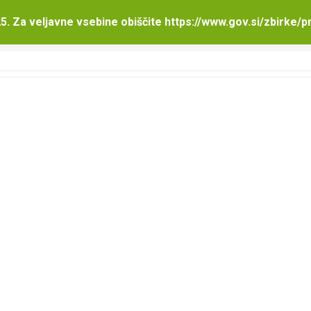
 razpravi Uredba o izvajanju intervencij v
5. Za veljavne vsebine obiščite
https://www.gov.si/zbirke/p
vni razpravi Uredba o izvajanju intervencij v sektorju čebelarskih proizvodov