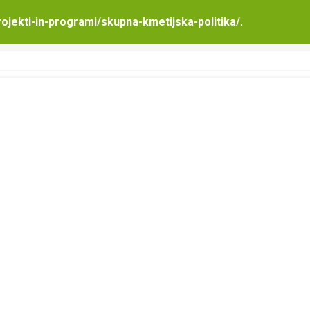
 sektorju čebelarskih proizvodov
rojekti-in-programi/skupna-kmetijska-politika/
.