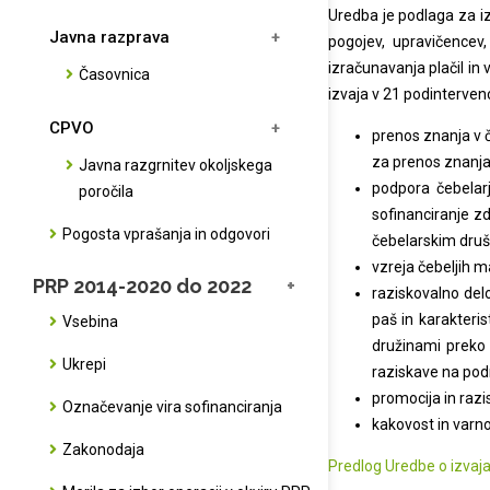
Uredba je podlaga za iz
Javna razprava
pogojev, upravičencev,
izračunavanja plačil in 
Časovnica
izvaja v 21 podintervenci
CPVO
prenos znanja v 
za prenos znanja
Javna razgrnitev okoljskega
podpora čebelarj
poročila
sofinanciranje zd
Pogosta vprašanja in odgovori
čebelarskim druš
vzreja čebeljih m
PRP 2014-2020 do 2022
raziskovalno del
paš in karakteris
Vsebina
družinami preko 
Ukrepi
raziskave na podr
promocija in razi
Označevanje vira sofinanciranja
kakovost in varno
Zakonodaja
Predlog Uredbe o izvaja