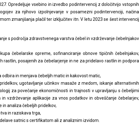
27. Opredeljuje vsebino in izvedbo podintervencij z določitvijo vstopnih
ogojev za njihovo izpolnjevanje v posamezni podintervenciji, načina
emom zmanjšanja plačil ter izključitev itn. V letu 2023 se šest intervencij
vanje s področja zdravstvenega varstva čebel in vzdrževanje čebelnjakov
kupa čebelarske opreme, sofinanciranje obnove tipičnih čebelnjakov,
 rastlin, posajenih za čebelarjenje in ne za pridelavo rastlin in podpora
a odbira in menjava čebeljih matic in kakovost matic,
h pridelkov, ugotavljanje učinkov masaže z medom, iskanje alternativnih
ologij za povečanje ekonomičnosti in trajnosti v upravljanju s čebeljimi
a in vzdrževanje aplikacije za vnos podatkov in obveščanje čebelarjev,
in analiza čebeljih pridelkov,
tva in raziskava trga,
elave satnic s certifikatom ali z analiznim izvidom.