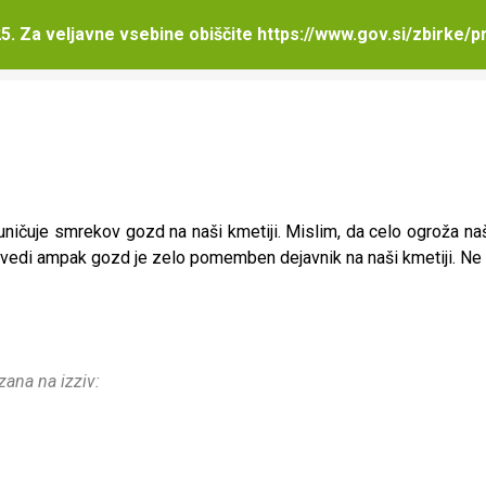
niki
5. Za veljavne vsebine obiščite
https://www.gov.si/zbirke/p
ubniki
ičuje smrekov gozd na naši kmetiji. Mislim, da celo ogroža naš
vedi ampak gozd je zelo pomemben dejavnik na naši kmetiji. Ne 
zana na izziv: