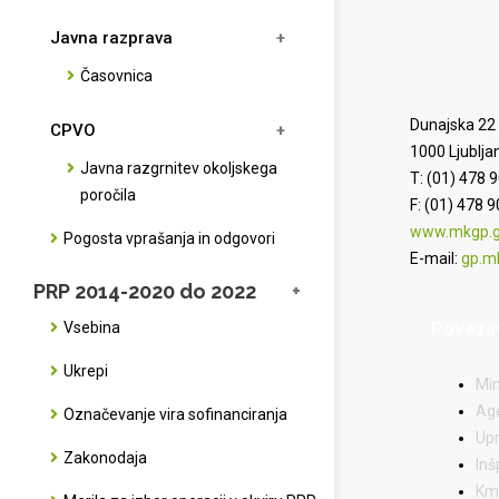
Javna razprava
Časovnica
Dunajska 22
CPVO
1000 Ljublja
Javna razgrnitev okoljskega
T: (01) 478 
poročila
F: (01) 478 
www.mkgp.go
Pogosta vprašanja in odgovori
E-mail:
gp.m
PRP 2014-2020 do 2022
Poveza
Vsebina
Ukrepi
Min
Age
Označevanje vira sofinanciranja
Upr
Zakonodaja
Inš
Kme