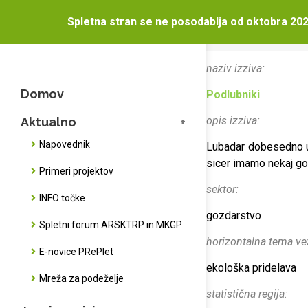
Podlub
Spletna stran se ne posodablja od oktobra 202
Domov
Podl
naziv izziva:
Domov
Podlubniki
opis izziva:
Aktualno
Napovednik
Lubadar dobesedno un
sicer imamo nekaj go
Primeri projektov
sektor:
INFO točke
gozdarstvo
Spletni forum ARSKTRP in MKGP
horizontalna tema ve
E-novice PRePlet
ekološka pridelava
Mreža za podeželje
statistična regija: