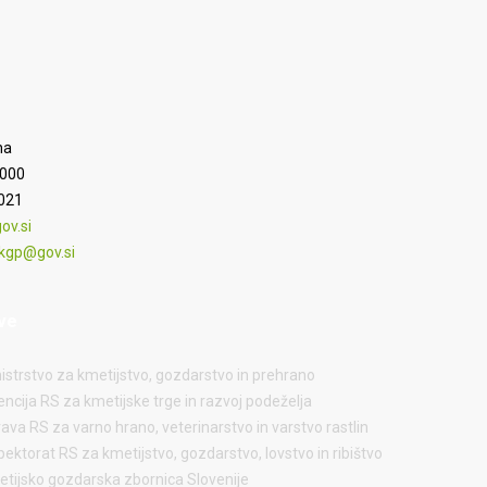
na
9000
9021
v.si
kgp@gov.si
ve
istrstvo za kmetijstvo, gozdarstvo in prehrano
ncija RS za kmetijske trge in razvoj podeželja
ava RS za varno hrano, veterinarstvo in varstvo rastlin
pektorat RS za kmetijstvo, gozdarstvo, lovstvo in ribištvo
tijsko gozdarska zbornica Slovenije