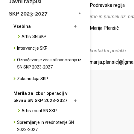
Javni razpisi
Podravska regija
SKP 2023-2027
ime in priimek oz. naz
Vsebina
Marija Planšič
Arhiv SN SKP
Intervencije SKP
kontaktni podatki:
Označevanje vira sofinanciranja iz
marija.plansic[@]gma
SN SKP 2023-2027
Zakonodaja SKP
Merila za izbor operacij v
okviru SN SKP 2023-2027
Arhiv meril SN SKP
Spremljanje in vrednotenje SN
2023-2027