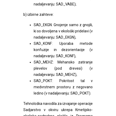
nadaljevanju: SAD_VABE);
b) izbirne zahteve:
SAD_EKGN: Gnojenje samo z gnojili,
ki so dovoljena v ekološki pridelavi (v
nadaljevanju: SAD_EKGN),
SAD_KONF: Uporaba metode
konfuzije in dezorientacije (v
nadaljevanju: SAD_KONF),
SAD_MEHZ: Mehansko zatiranje
plevelov (pod drevesi) (v
nadaljevanju: SAD_MEHZ),
SAD_POKT: Pokritost tal v
medvrstnem prostoru z negovano
ledino (v nadaljevanju: SAD_POKT).
Tehnološka navodila za izvajanje operacije
Sadjarstvo v okviru ukrepa Kmetijsko-