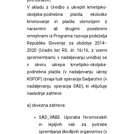
potrošnikov).
V skladu z Uredbo o ukrepih kmetijsko-
okoljska-podnebna plačila, ekološko
kmetovanje in plačila območjem z
naravnimi ali drugimi posebnimi
omejitvami iz Programa razvoja podeželja
Republike Slovenije za obdobje 2014–
2020 (Uradni list RS, št. 16/16, z vsemi
spremembami; v nadaljevanju uredba) se
v okviru ukrepa kmetijsko-okoljska-
podnebna plačila (v nadaljevanju: ukrep
KOPOP) izvaja tudi operacija Sadjarstvo (v
nadaljevanju: operacija SAD), ki vključuje
naslednje zahteve:
a) obvezna zahteva:
SAD_VABE: Uporaba feromonskih
in lepljivih vab za potrebe
spremljanja škodljivih organizmov (v