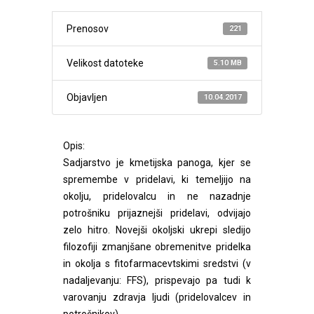
Prenosov
221
Velikost datoteke
5.10 MB
Objavljen
10.04.2017
Opis:
Sadjarstvo je kmetijska panoga, kjer se
spremembe v pridelavi, ki temeljijo na
okolju, pridelovalcu in ne nazadnje
potrošniku prijaznejši pridelavi, odvijajo
zelo hitro. Novejši okoljski ukrepi sledijo
filozofiji zmanjšane obremenitve pridelka
in okolja s fitofarmacevtskimi sredstvi (v
nadaljevanju: FFS), prispevajo pa tudi k
varovanju zdravja ljudi (pridelovalcev in