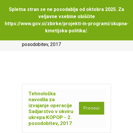
Spletna stran se ne posodablja od oktobra 2025. Za
veljavne vsebine obiščite
https://www.gov.si/zbirke/projekti-in-programi/skupna-
Tehnološka navodila za izvajanje operacije
kmetijska-politika/
.
Sadjarstvo v okviru ukrepa KOPOP – 2.
posodobitev, 2017
Tehnološka
navodila za
izvajanje operacije
Prenesi
Sadjarstvo v okviru
ukrepa KOPOP - 2.
posodobitev, 2017