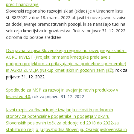
pred-financiranje
Slovenski regionalno razvojni sklad (sklad) je v Uradnem listu
št. 38/2022 z dne 18. marec 2022 objavil tri nove javne razpise
za dodeljevanje premostitvenih posojil, ki se nanašajo tudi na
sektorja kmetijstva in gozdarstva. Rok za prijavo: 31. 12. 2022
oziroma do porabe sredstev
Dva javna razpisa Slovenskega regionalno razvojnega sklada -
AGRO INVEST (Projekti primarne kmetijske pridelave s
podporo projektom za prilagajanje na podnebne spremembe)
in AGRO ZEMLJA (Nakup kmetijskih in gozdnih zemljišč)
;
rok za
prijavo: 31. 12. 2022
Spodbude za MSP za razvoj in uvajanje novih produktov v
lesarstvu 4.0
; rok za prijavo: 31. 12. 2022
Javni razpis za financiranje izvajanja celovitih podpornih
storitev za potencialne podjetnike in podjetja v okviru
Slovenskih poslovnih točk za obdobje od 2018 do 2022-za
statistično regijo Jugovzhodna Slovenija, Osrednjeslovenska in