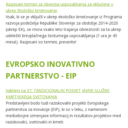
Razpisani termini za obvezna usposabljanja za vključene v
ukrep Ekološko kmetovanje
Vsak, ki se je vključil v ukrep ekološko kmetovanje iz Programa
razvoja podeželja Republike Slovenije za obdobje 2014-2020
(ukrep EK), se mora vsako leto trajanja obveznosti za ta ukrep
udeležiti brezplačnega šesturnega usposabljanja (1 ura je 45
minut). Razpisani so termini, preverite!
EVROPSKO INOVATIVNO
PARTNERSTVO - EIP
Vabljeni na 37. TRADICIONALNI POSVET JAVNE SLUŽBE
KMETIJSKEGA SVETOVANJA
Predstavljeni bodo tudi raziskovalni projekti Evropskega
partnerstva za inovacije (EIP), ki so v teku, z namenom
medsebojne izmenjave informacij in rezultatov projektov med
raziskovalci, svetovalci in kmeti.