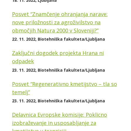
18. 11. 2022, Ljubljana
Posvet “Znamčenje ohranjanja narave:
nove priložnosti za agroživilstvo na
območjih Natura 2000 v Sloveniji?”
22. 11. 2022, Biotehniška fakulteta/Ljubljana
Zaključni dogodek projekta Hrana ni
odpadek
23. 11. 2022, Biotehniška fakulteta/Ljubljana
Posvet “Regenerativno kmetijstvo – tla so
temelj”
23. 11. 2022, Biotehniška fakulteta/Ljubljana
Delavnica Evropske komisije: Poklicno
izobraževanje in usposabljanje za