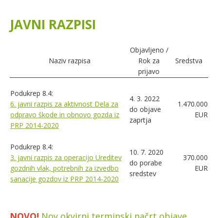
JAVNI RAZPISI
Objavljeno /
Naziv razpisa
Rok za
Sredstva
prijavo
Podukrep 8.4:
4. 3. 2022
6. javni razpis za aktivnost Dela za
1.470.000
do objave
odpravo škode in obnovo gozda iz
EUR
zaprtja
PRP 2014-2020
Podukrep 8.4:
10. 7. 2020
3. javni razpis za operacijo Ureditev
370.000
do porabe
gozdnih vlak, potrebnih za izvedbo
EUR
sredstev
sanacije gozdov iz PRP 2014-2020
NOVO!
Nov okvirni terminski načrt objave