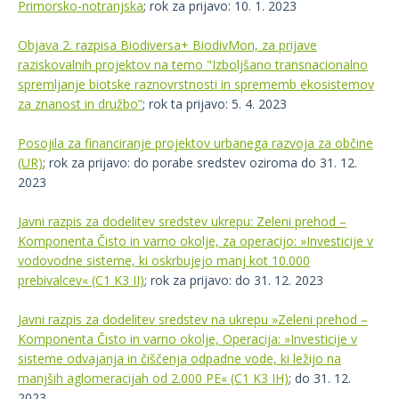
Primorsko-notranjska
; rok za prijavo: 10. 1. 2023
Objava 2. razpisa Biodiversa+ BiodivMon, za prijave
raziskovalnih projektov na temo "Izboljšano transnacionalno
spremljanje biotske raznovrstnosti in sprememb ekosistemov
za znanost in družbo”
; rok ta prijavo: 5. 4. 2023
Posojila za financiranje projektov urbanega razvoja za občine
(UR)
; rok za prijavo: do porabe sredstev oziroma do 31. 12.
2023
Javni razpis za dodelitev sredstev ukrepu: Zeleni prehod –
Komponenta Čisto in varno okolje, za operacijo: »Investicije v
vodovodne sisteme, ki oskrbujejo manj kot 10.000
prebivalcev« (C1 K3 II)
;
rok za prijavo:
do 31. 12. 2023
Javni razpis za dodelitev sredstev na ukrepu »Zeleni prehod –
Komponenta Čisto in varno okolje, Operacija: »Investicije v
sisteme odvajanja in čiščenja odpadne vode, ki ležijo na
manjših aglomeracijah od 2.000 PE« (C1 K3 IH)
; do 31. 12.
2023