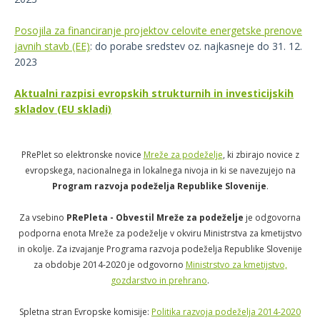
Posojila za financiranje projektov celovite energetske prenove
javnih stavb (EE)
: do porabe sredstev oz. najkasneje do 31. 12.
2023
Aktualni razpisi evropskih strukturnih in investicijskih
skladov (EU skladi)
PRePlet so elektronske novice
Mreže za podeželje
, ki zbirajo novice z
evropskega, nacionalnega in lokalnega nivoja in ki se navezujejo na
Program razvoja podeželja Republike Slovenije
.
Za vsebino
PRePleta - Obvestil Mreže za podeželje
je odgovorna
podporna enota Mreže za podeželje v okviru Ministrstva za kmetijstvo
in okolje. Za izvajanje Programa razvoja podeželja Republike Slovenije
za obdobje 2014-2020 je odgovorno
Ministrstvo za kmetijstvo,
gozdarstvo in prehrano
.
Spletna stran Evropske komisije:
Politika razvoja podeželja 2014-2020