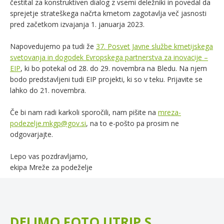
čestital za konstruktiven dialog z vsemi deležniki in povedal da
sprejetje strateškega načrta kmetom zagotavlja več jasnosti
pred začetkom izvajanja 1. januarja 2023.
Napovedujemo pa tudi že
37. Posvet Javne službe kmetijskega
svetovanja in dogodek Evropskega partnerstva za inovacije –
EIP
, ki bo potekal od 28. do 29. novembra na Bledu. Na njem
bodo predstavljeni tudi EIP projekti, ki so v teku. Prijavite se
lahko do 21. novembra.
Če bi nam radi karkoli sporočili, nam pišite na
mreza-
podezelje.mkgp@gov.si
, na to e-pošto pa prosim ne
odgovarjajte.
Lepo vas pozdravljamo,
ekipa Mreže za podeželje
DELIMO FOTO UTRIP S