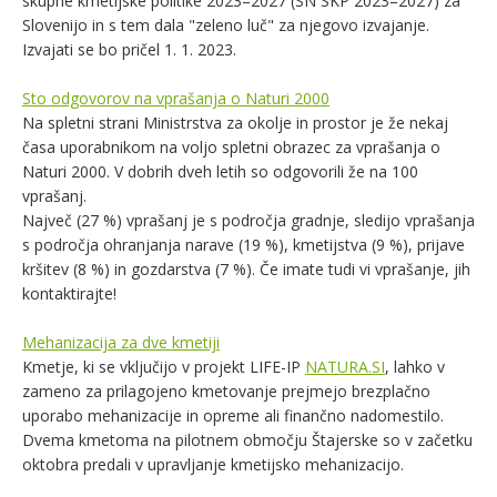
skupne kmetijske politike 2023–2027 (SN SKP 2023–2027) za
Slovenijo in s tem dala "zeleno luč" za njegovo izvajanje.
Izvajati se bo pričel 1. 1. 2023.
Sto odgovorov na vprašanja o Naturi 2000
Na spletni strani Ministrstva za okolje in prostor je že nekaj
časa uporabnikom na voljo sp
letni obrazec za vprašanja o
Naturi 2000
. V dobrih dveh letih so odgovorili že na 100
vprašanj.
Največ (27 %) vprašanj je s področja gradnje, sledijo vprašanja
s področja ohranjanja narave (19 %), kmetijstva (9 %), prijave
kršitev (8 %) in gozdarstva (7 %). Če imate tudi vi vprašanje, jih
kontaktirajte!
Mehanizacija za dve kmetiji
Kmetje, ki se vključijo v projekt LIFE-IP
NATURA.SI
, lahko v
zameno za prilagojeno kmetovanje prejmejo brezplačno
uporabo mehanizacije in opreme ali finančno nadomestilo.
Dvema kmetoma na pilotnem območju Štajerske so v začetku
oktobra predali v upravljanje kmetijsko mehanizacijo.