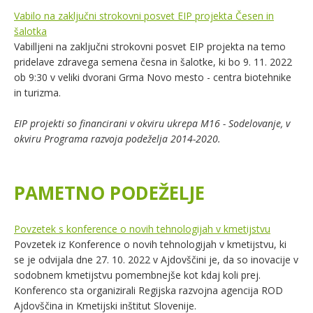
Vabilo na zaključni strokovni posvet EIP projekta Česen in
šalotka
Vabilljeni na zaključni strokovni posvet EIP projekta na temo
pridelave zdravega semena česna in šalotke, ki bo 9. 11. 2022
ob 9:30 v veliki dvorani Grma Novo mesto - centra biotehnike
in turizma.
EIP projekti so financirani v okviru ukrepa M16 - Sodelovanje, v
okviru Programa razvoja podeželja 2014-2020.
PAMETNO PODEŽELJE
Povzetek s konference o novih tehnologijah v kmetijstvu
Povzetek iz Konference o novih tehnologijah v kmetijstvu, ki
se je odvijala dne 27. 10. 2022 v Ajdovščini je, da so inovacije v
sodobnem kmetijstvu pomembnejše kot kdaj koli prej.
Konferenco sta organizirali Regijska razvojna agencija ROD
Ajdovščina in Kmetijski inštitut Slovenije.