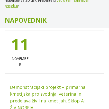
materiale za 3D tisk. Preberite si
več o tem zanimivem
projektu
!
NAPOVEDNIK
11
NOVEMBE
R
Demonstracijski projekt – primarna
kmetijska proizvodnja, veterina in
predelava živil na kmetijah, Sklop A:
ŽIVINOREJA